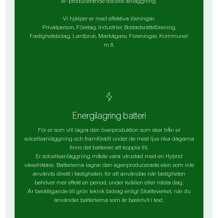
el-producerande solcells anläggning.
Vi hjälper er med effektiva lösningar.
Privatperson, Företag, Industrier, Bostadsrättsförening,
Fastighetsbolag, Lantbruk, Markägare, Föreningar, Kommuner
m.fl.
Energilagring batteri
För er som vill lagra den överproduktion som sker från er
solcellsanläggning och framförallt under de mest ljus rika dagarna
finns det batterier att koppla till.
Er solcellsanläggning måste vara utrustad med en Hybrid
växelriktare. Batterierna lagrar den egenproducerade elen som inte
används direkt i fastigheten, för att användas när fastigheten
behöver mer effekt en period, under kvällen eller nästa dag.
Är berättigande till grön teknik bidrag enligt Skatteverket, när du
använder batterierna som är beskrivit i text.