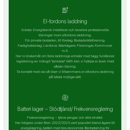
El-fordons laddning
Solotec Energiteknik installerar och leverera professionella
lösningar inom elfordons laddning.
För privata bostaden, till företag, Bostadsrättsförening,
Fastighetsbolag, Lantbruk, Markägare, Föreningar, Kommuner
m.fl.
Har ni önskemål om flera laddnings enheter med tagg-funktioner,
registrering av mängd "tankade" kWh kan vi hjälpa er även med
sådan lösning.
Ta kontakt med oss så löser vi tillsammans er elfordons laddning
på bästa möjliga sätt.
Batteri lager – Stödtjänst/ Frekvensreglering
Frekvensreglering – tjäna pengar och stöd elnätet.
Har tidigare under åren 2022/2023 varit populärt bland ägare till
energilagring, batteri med bra ekonomisk återbetalning för