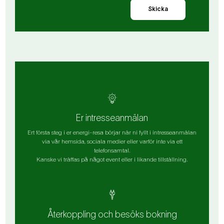
Skicka
Er intresseanmälan
Ert första steg i er energi-resa börjar när ni fyllt i intresseanmälan
via vår hemsida, sociala medier eller varför inte via ett
telefonsamtal.
Kanske vi träffas på något event eller i likande tillställning.
Återkoppling och besöks bokning