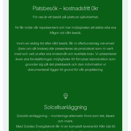
Platsbesök – kostnadsfritt 0kr
För oss är ett besök på plats en självklarhet.
Ni får möta vår representant och har möjligheten att ställa alla era
frågor vid vårt besök.
Inom en skälig tid efter vårt besök, får ni offertunderlag via email
(brev om så önskas) där presenteras de produktval som ni varit
med och valt ut efter era önskemål och kvalitets krav. Vi presenterar
även era förutsättningar, möjligheter till förnybar elproduktion som
grundar sig på det platsbesök och den information vi
dokumenterat ligger till grund för vår projektering.
Solcellsanläggning
Solcells anläggning - monterings alternativ finns som tak, fasad
och mark.
Med Solotec Energiteknik får ni en komplett leverantör från idé till