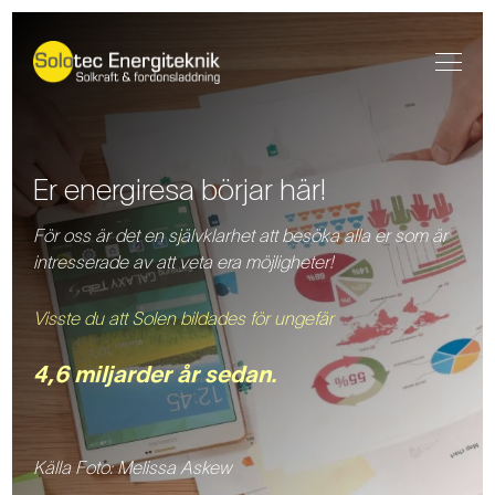
Er energiresa börjar här!
För oss är det en självklarhet att besöka alla er som är
intresserade av att veta era möjligheter!
Visste du att
Solen bildades för ungefär
4,6 miljarder år sedan.
Källa Foto: Melissa Askew