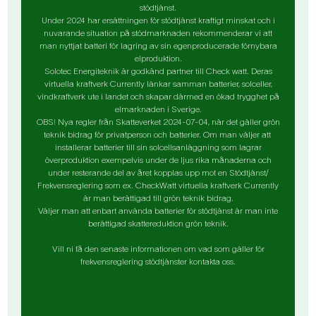
stödtjänst.
Under 2024 har ersättningen för stödtjänst kraftigt minskat och i
nuvarande situation på stödmarknaden rekommenderar vi att
man nyttjat batteri för lagring av sin egenproducerade förnybara
elproduktion.
Solotec Energiteknik är godkänd partner till Check watt. Deras
virtuella kraftverk Currently länkar samman batterier, solceller,
vindkraftverk ute i landet och skapar därmed en ökad trygghet på
elmarknaden i Sverige.
OBS! Nya regler från Skatteverket 2024-07-04, när det gäller grön
teknik bidrag för privatperson och batterier. Om man väljer att
installerar batterier till sin solcellsanläggning som lagrar
överproduktion exempelvis under de ljus rika månaderna och
under resterande del av året kopplas upp mot en Stödtjänst/
Frekvensreglering som ex. CheckWatt virtuella kraftverk Currently
är man berättigad till grön teknik bidrag.
Väljer man att enbart använda batterier för stödtjänst är man inte
berättigad skattereduktion grön teknik.
Vill ni få den senaste informationen om vad som gäller för
frekvensreglering stödtjänster kontakta oss.