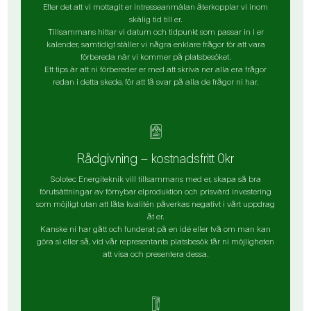
Efter det att vi mottagit er intresseanmälan återkopplar vi inom
skälig tid till er.
Tillsammans hittar vi datum och tidpunkt som passar in i er
kalender, samtidigt ställer vi några enklare frågor för att vara
förbereda när vi kommer på platsbesöket.
Ett tips är att ni förbereder er med att skriva ner alla era frågor
redan i detta skede, för att få svar på alla de frågor ni har.
Rådgivning – kostnadsfritt 0kr
Solotec Energiteknik vill tillsammans med er, skapa så bra
förutsättningar av förnybar elproduktion och prisvärd investering
som möjligt utan att låta kvalitén påverkas negativt i vårt uppdrag
åt er.
Kanske ni har gått och funderat på en idé eller två om man kan
göra si eller så, vid vår representants platsbesök får ni möjligheten
att visa och presentera dessa.